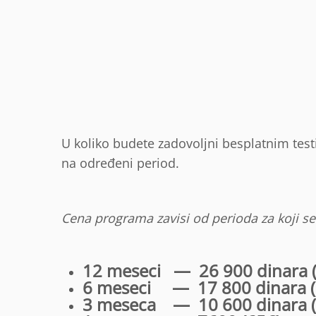
U koliko budete zadovoljni besplatnim test
na određeni period.
Cena programa zavisi od perioda za koji se 
12 meseci — 26 900 dinara 
6 meseci — 17 800 dinara (
3 meseca — 10 600 dinara (