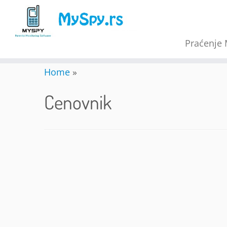
Praćenje 
Skip
Home
»
to
content
Cenovnik