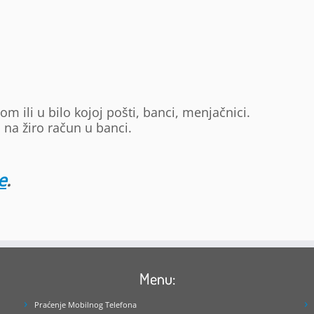
m ili u bilo kojoj pošti, banci, menjačnici.
 na žiro račun u banci.
e
.
Menu:
Praćenje Mobilnog Telefona