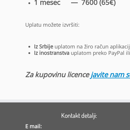
1 mesec — 7600 (65€)
Uplatu možete izvršiti:
Iz Srbije
uplatom na žiro račun aplikacijo
Iz inostranstva
uplatom preko PayPal ili
Za kupovinu licence
javite nam s
Kontakt detalji:
E mail: