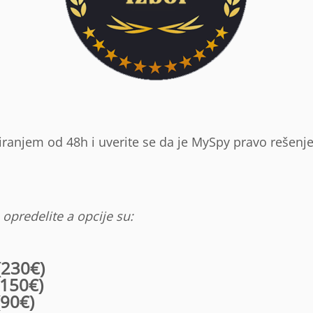
iranjem od 48h i uverite se da je MySpy pravo rešenj
opredelite a opcije su:
(230€)
150€)
90€)