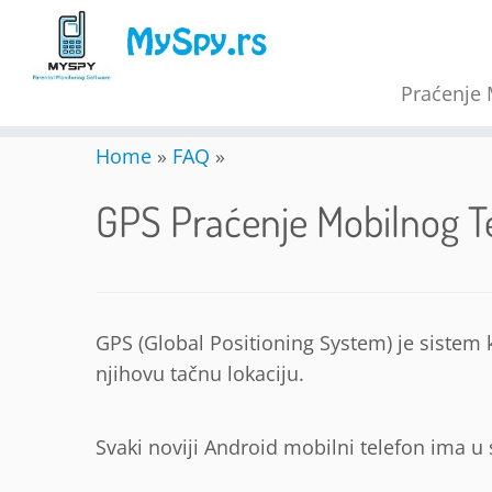
Praćenje 
Skip
Home
»
FAQ
»
to
content
GPS Praćenje Mobilnog T
GPS (Global Positioning System) je sistem ko
njihovu tačnu lokaciju.
Svaki noviji Android mobilni telefon ima u