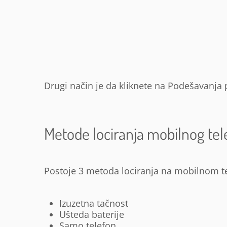
Drugi način je da kliknete na Podešavanja 
Metode lociranja mobilnog tel
Postoje 3 metoda lociranja na mobilnom t
Izuzetna tačnost
Ušteda baterije
Samo telefon