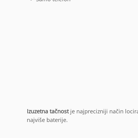
Izuzetna tačnost
je najprecizniji način locir
najviše baterije.