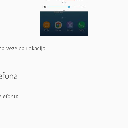
pa Veze pa Lokacija.
efona
elefonu: