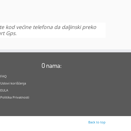
e kod većine telefona da daljinski preko
art Gps.
O nama:
FAQ
Uslovi korišćenja
EULA
Politika Privatnosti
Back to top