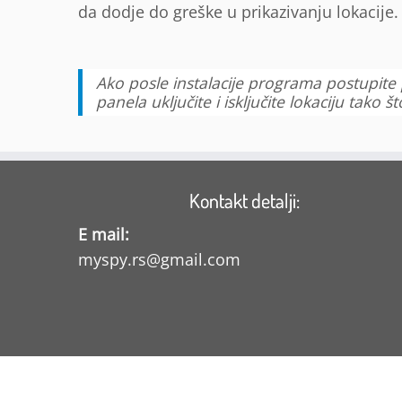
da dodje do greške u prikazivanju lokacije.
Ako posle instalacije programa postupit
panela uključite i isključite lokaciju tako
Kontakt detalji:
E mail:
myspy.rs@gmail.com