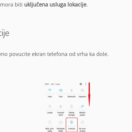
u mora biti
uključena usluga lokacije
.
ije
avno povucite ekran telefona od vrha ka dole.