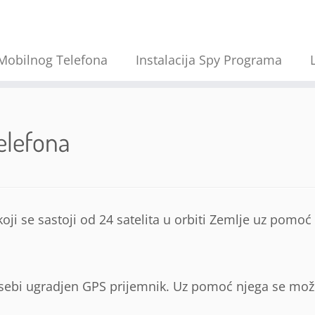
Mobilnog Telefona
Instalacija Spy Programa
elefona
ji se sastoji od 24 satelita u orbiti Zemlje uz pomoć 
 sebi ugradjen GPS prijemnik. Uz pomoć njega se može