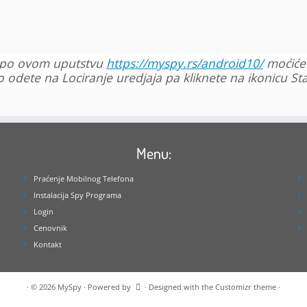
e po ovom uputstvu
https://myspy.rs/android10/
moćićet
 što odete na Lociranje uredjaja pa kliknete na ikonicu St
Menu:
Praćenje Mobilnog Telefona
Instalacija Spy Programa
Login
Cenovnik
Kontakt
·
© 2026
MySpy
·
Powered by
·
Designed with the
Customizr theme
·