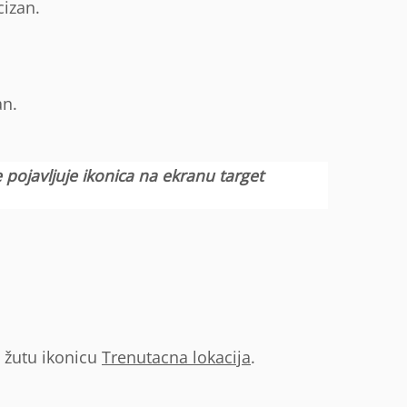
cizan.
an.
 pojavljuje ikonica na ekranu target
a žutu ikonicu
Trenutacna lokacija
.