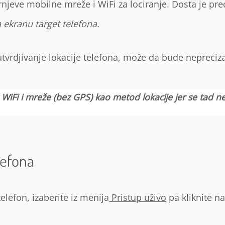
njeve mobilne mreže i WiFi za lociranje. Dosta je pre
 ekranu target telefona.
utvrdjivanje lokacije telefona, može da bude nepreciz
WiFi i mreže (bez GPS) kao metod lokacije jer se tad ne
lefona
elefon, izaberite iz menija
Pristup uživo
pa kliknite n